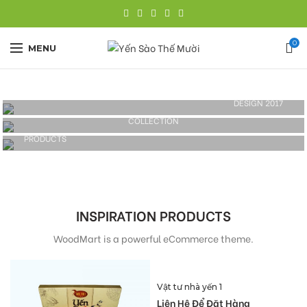
0
MENU
DESIGN 2017
TRUE LIGHTS
COLLECTION
TRENDS
NEW CHAIRS
PRODUCTS
DESIGN
ACCESSORIES
COOKING
INSPIRATION PRODUCTS
WoodMart is a powerful eCommerce theme.
Vật tư nhà yến 1
Liên Hệ Để Đặt Hàng