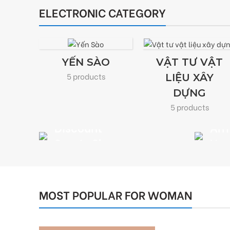
ELECTRONIC CATEGORY
YẾN SÀO
VẬT TƯ VẬT
5 products
LIỆU XÂY
DỰNG
5 products
Discount
Arr
Sports Shoes
He
Discount On
VIEW MORE
VIEW
Summer
Collection
MOST POPULAR FOR WOMAN
READ MORE