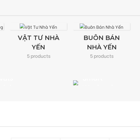
VẬT TƯ NHÀ
BUÔN BÁN
YẾN
NHÀ YẾN
5 products
5 products
ivals
Smart
adphones
Weekend
 MORE
VIEW MORE