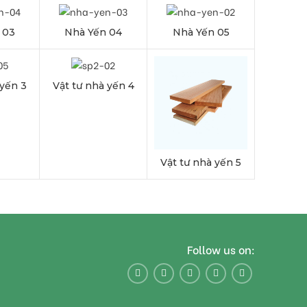
n 03
Nhà Yến 04
Nhà Yến 05
 yến 3
Vật tư nhà yến 4
Vật tư nhà yến 5
Follow us on:
Adapters
For Camera
Accessories
Lenses