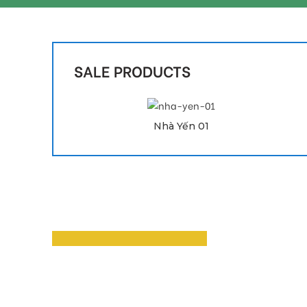
SALE PRODUCTS
Liên hệ để đặt hàng
Nhà Yến 01
Building Tools
And
Accessories
READ MORE