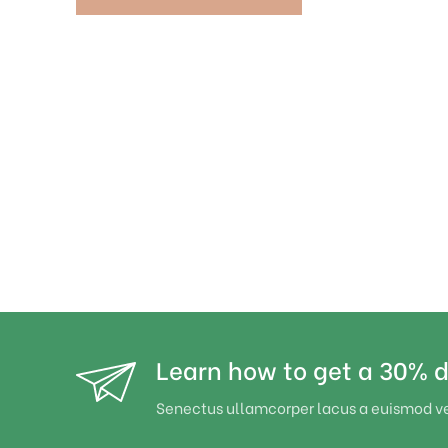
Learn how to get a 30% d
Senectus ullamcorper lacus a euismod v