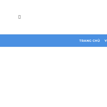
TRANG CHỦ
Y
All Jackets
Discount-